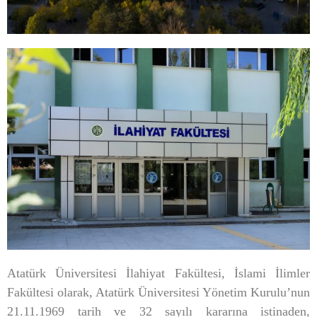
MEZUNLAR
İLETIŞIM
Atatürk Üniversitesi İlahiyat Fakültesi, İslami İlimler
Fakültesi olarak, Atatürk Üniversitesi Yönetim Kurulu’nun
21.11.1969 tarih ve 32 sayılı kararına istinaden,