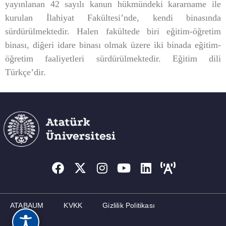
yayınlanan 42 sayılı kanun hükmündeki kararname ile
kurulan İlahiyat Fakültesi’nde, kendi binasında
sürdürülmektedir. Halen fakültede biri eğitim-öğretim
binası, diğeri idare binası olmak üzere iki binada eğitim-
öğretim faaliyetleri sürdürülmektedir. Eğitim dili
Türkçe’dir.
ATABAUM
KVKK
Gizlilik Politikası