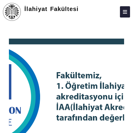
İlahiyat Fakültesi
DEKANLIK
BÖLÜMLER
EĞITIM
ARAŞTIRMA
TOPLUMA KATKI
ÖĞRENCILER
DEĞIŞIM PROGRAMLARI
FORMLAR
BILGI BANKASI
KALITE VE AKREDITASYON