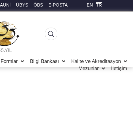
EN
TR
TAUNİ
ÜBYS
ÖBS
E-POSTA
55.YIL
Formlar
Bilgi Bankası
Kalite ve Akreditasyon
Mezunlar
İletişim