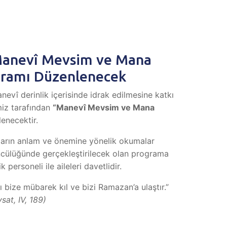
Manevî Mevsim ve Mana
gramı Düzenlenecek
nevî derinlik içerisinde idrak edilmesine katkı
iz tarafından
“Manevî Mevsim ve Mana
enecektir.
arın anlam ve önemine yönelik okumalar
öncülüğünde gerçekleştirilecek olan programa
personeli ile aileleri davetlidir.
ı bize mübarek kıl ve bizi Ramazan’a ulaştır.”
sat, IV, 189)