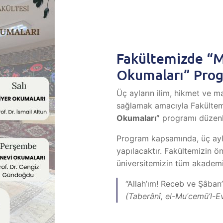
Fakültemizde “
Okumaları” Pro
Üç ayların ilim, hikmet ve ma
sağlamak amacıyla Fakültem
Okumaları”
programı düzenl
Program kapsamında, üç ayl
yapılacaktır. Fakültemizin 
üniversitemizin tüm akademik 
“Allah’ım! Receb ve Şâban’
(Taberânî, el-Muʿcemü’l-Ev