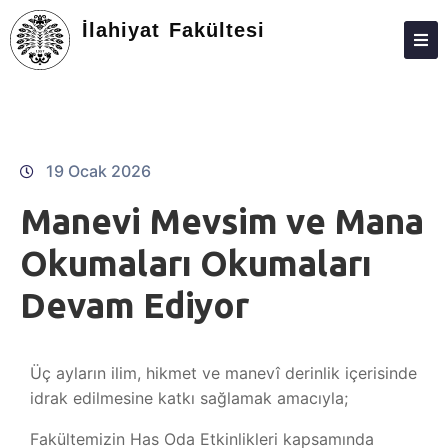
İlahiyat Fakültesi
DEKANLIK
BÖLÜMLER
EĞITIM
19 Ocak 2026
ARAŞTIRMA
Manevi Mevsim ve Mana
TOPLUMA KATKI
Okumaları Okumaları
ÖĞRENCILER
Devam Ediyor
DEĞIŞIM PROGRAMLARI
FORMLAR
Üç ayların ilim, hikmet ve manevî derinlik içerisinde
idrak edilmesine katkı sağlamak amacıyla;
BILGI BANKASI
Fakültemizin Has Oda Etkinlikleri kapsamında
KALITE VE AKREDITASYON