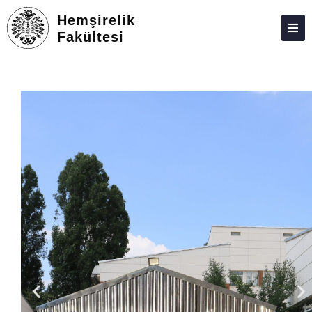
Hemşirelik
Fakültesi
ATABAUM
KVKK
GIZLILIK POLITIKASI
WEB KILAVUZU