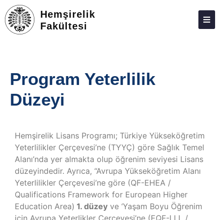
Hemşirelik
Fakültesi
ATABAUM
KVKK
Program Yeterlilik
GIZLILIK POLITIKASI
Düzeyi
WEB KILAVUZU
Hemşirelik Lisans Programı; Türkiye Yükseköğretim
Yeterlilikler Çerçevesi’ne (TYYÇ) göre Sağlık Temel
Alanı’nda yer almakta olup öğrenim seviyesi Lisans
düzeyindedir. Ayrıca, “Avrupa Yükseköğretim Alanı
Yeterlilikler Çerçevesi’ne göre (QF-EHEA /
Qualifications Framework for European Higher
Education Area)
1. düzey
ve ‘Yaşam Boyu Öğrenim
için Avrupa Yeterlikler Çerçevesi’ne (EQF-LLL /