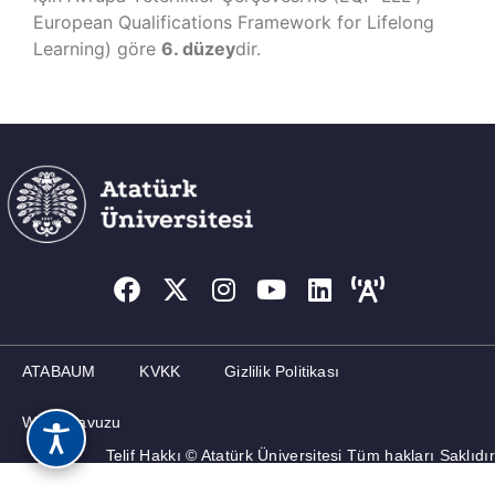
European Qualifications Framework for Lifelong
Learning) göre
6. düzey
dir.
ATABAUM
KVKK
Gizlilik Politikası
Web Kılavuzu
Telif Hakkı © Atatürk Üniversitesi Tüm hakları Saklıdır