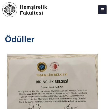
Hemşirelik
Fakültesi
ATABAUM
KVKK
Ödüller
GIZLILIK POLITIKASI
WEB KILAVUZU