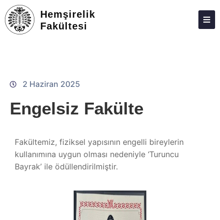
Hemşirelik
Fakültesi
ATABAUM
KVKK
GIZLILIK POLITIKASI
2 Haziran 2025
WEB KILAVUZU
Engelsiz Fakülte
Fakültemiz, fiziksel yapısının engelli bireylerin
kullanımına uygun olması nedeniyle ‘Turuncu
Bayrak’ ile ödüllendirilmiştir.