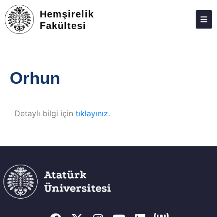
Hemşirelik
Fakültesi
ATABAUM
KVKK
Orhun
GIZLILIK POLITIKASI
WEB KILAVUZU
Detaylı bilgi için
tıklayınız.