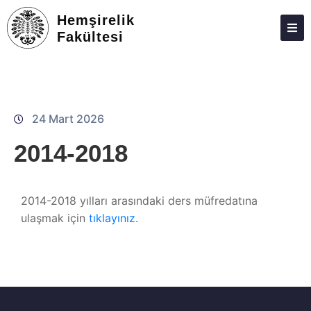
Hemşirelik
Fakültesi
ATABAUM
KVKK
GIZLILIK POLITIKASI
24 Mart 2026
WEB KILAVUZU
2014-2018
2014-2018 yılları arasındaki ders müfredatına
ulaşmak için
tıklayınız.