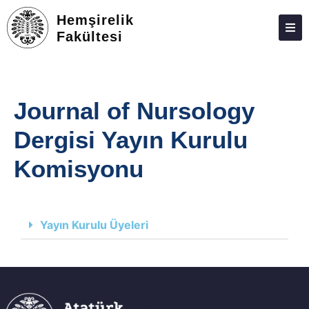
Hemşirelik
Fakültesi
ATABAUM
KVKK
Journal of Nursology
GIZLILIK POLITIKASI
Dergisi Yayın Kurulu
WEB KILAVUZU
Komisyonu
Yayın Kurulu Üyeleri