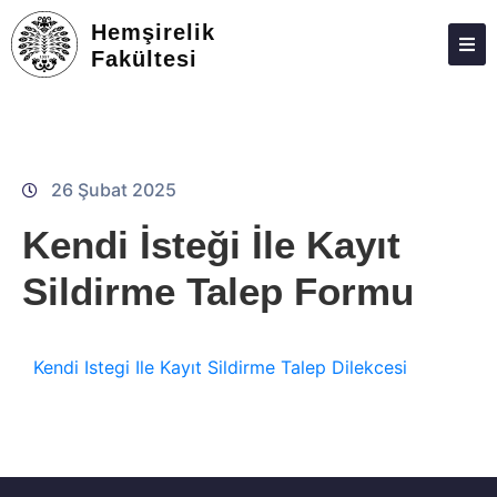
Hemşirelik
Fakültesi
ATABAUM
KVKK
GIZLILIK POLITIKASI
26 Şubat 2025
WEB KILAVUZU
Kendi İsteği İle Kayıt
Sildirme Talep Formu
Kendi Istegi Ile Kayıt Sildirme Talep Dilekcesi