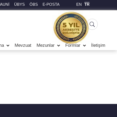
EN
TR
TAUNİ
ÜBYS
ÖBS
E-POSTA
ma
Mevzuat
Mezunlar
Formlar
İletişim