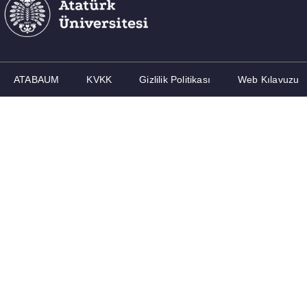
ATABAUM
KVKK
Gizlilik Politikası
Web Kılavuzu