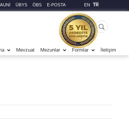
EN
TR
TAUNİ
ÜBYS
ÖBS
E-POSTA
ma
Mevzuat
Mezunlar
Formlar
İletişim