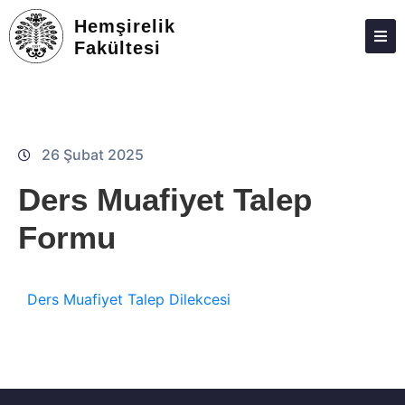
Hemşirelik
Fakültesi
ATABAUM
KVKK
GIZLILIK POLITIKASI
26 Şubat 2025
WEB KILAVUZU
Ders Muafiyet Talep
Formu
Ders Muafiyet Talep Dilekcesi