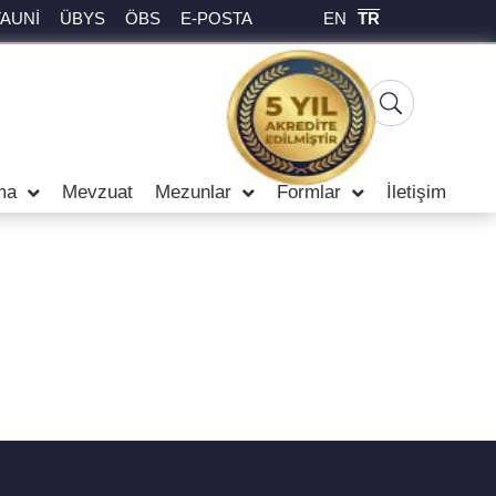
EN
TR
TAUNİ
ÜBYS
ÖBS
E-POSTA
ma
Mevzuat
Mezunlar
Formlar
İletişim