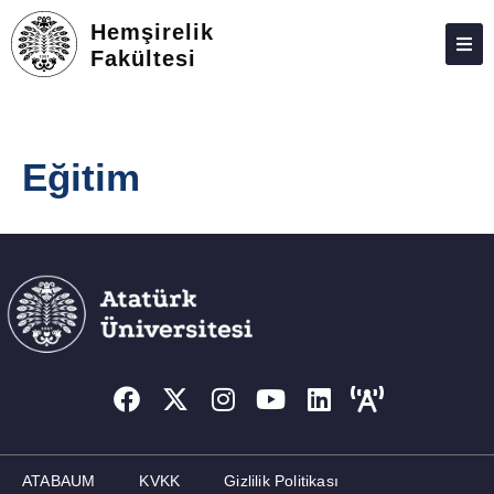
Hemşirelik
Fakültesi
ATABAUM
KVKK
Eğitim
GIZLILIK POLITIKASI
WEB KILAVUZU
ATABAUM
KVKK
Gizlilik Politikası