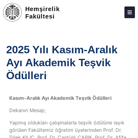
Hemşirelik
Fakültesi
ATABAUM
KVKK
2025 Yılı Kasım-Aralık
GIZLILIK POLITIKASI
Ayı Akademik Teşvik
WEB KILAVUZU
Ödülleri
Kasım-Aralık Ayı Akademik Teşvik Ödülleri
Dekanın Mesajı;
Yapmış oldukları çalışmalarla teşvik ödülüne layık
görülen Fakültemiz öğretim üyelerinden Prof. Dr.
Dilek KILIÇ, Prof. Dr. Cantürk ÇAPIK, Prof. Dr. Afife