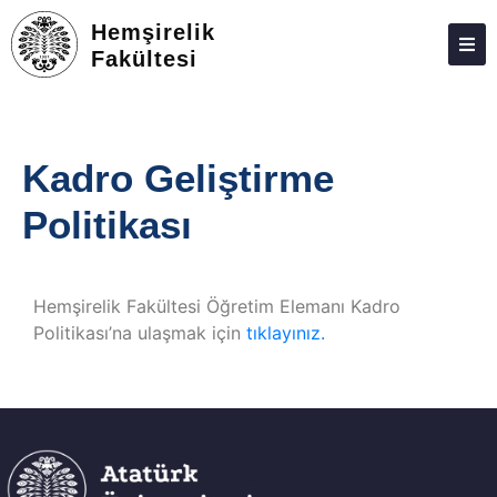
Hemşirelik
Fakültesi
ATABAUM
KVKK
Kadro Geliştirme
GIZLILIK POLITIKASI
Politikası
WEB KILAVUZU
Hemşirelik Fakültesi Öğretim Elemanı Kadro
Politikası’na ulaşmak için
tıklayınız.