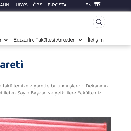
EN
TR
TAUNİ
ÜBYS
ÖBS
E-POSTA
r
Eczacılık Fakültesi Anketleri
İletişim
areti
e fakültemize ziyarette bulunmuşlardır. Dekanımız
ni ileten Sayın Başkan ve yetkililere Fakültemiz