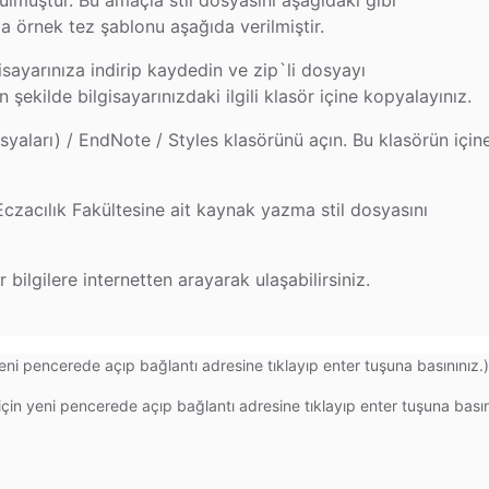
ulmuştur. Bu amaçla stil dosyasını aşağıdaki gibi
da örnek tez şablonu aşağıda verilmiştir.
isayarınıza indirip kaydedin ve zip`li dosyayı
n şekilde bilgisayarınızdaki ilgili klasör içine kopyalayınız.
yaları) / EndNote / Styles klasörünü açın. Bu klasörün için
czacılık Fakültesine ait kaynak yazma stil dosyasını
ilgilere internetten arayarak ulaşabilirsiniz.
eni pencerede açıp bağlantı adresine tıklayıp enter tuşuna basınınız.)
çin yeni pencerede açıp bağlantı adresine tıklayıp enter tuşuna basın