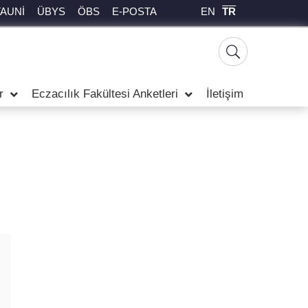
EN
TR
TAUNİ
ÜBYS
ÖBS
E-POSTA
r
Eczacılık Fakültesi Anketleri
İletişim