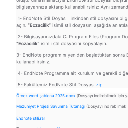
oluşturulması amacıyla EndNote stil dosyası oluştur
bilgisayarınıza aktarıp kullanabilirsiniz: Aynı zaman
1- EndNote Stil Doyası linkinden stil dosyasını bilg
açın.
“Eczacilik”
isimli stil dosyasını aşağıda anlatıla
2- Bilgisayarınızdaki C: Program Files (Program Dos
“Eczacilik”
isimli stil dosyasını kopyalayın.
3- EndNote programını yeniden başlattıktan sonra E
kullanabilirsiniz.
4- EndNote Programına ait kurulum ve gerekli diğer b
5- Fakültemiz EndNote Stil Dosyası
zip
Örnek word şablonu 2025.docx
(Dosyayı indirebilmek için y
Mezuniyet Projesi Savunma Tutanağı
(Dosyayı indirebilmek i
Endnote stili.rar