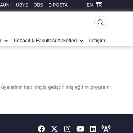
EN
TR
TAUNİ
ÜBYS
ÖBS
E-POSTA
r
Eczacılık Fakültesi Anketleri
İletişim
yelerinin katılımıyla geliştirilmiş eğitim programı