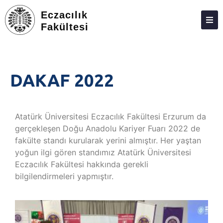
Eczacılık
Fakültesi
DEKANLIK
BÖLÜMLER
DAKAF 2022
EĞITIM
ARAŞTIRMA
Atatürk Üniversitesi Eczacılık Fakültesi Erzurum da
TOPLUMA KATKI
gerçekleşen Doğu Anadolu Kariyer Fuarı 2022 de
fakülte standı kurularak yerini almıştır. Her yaştan
ETKINLIKLER
yoğun ilgi gören standımız Atatürk Üniversitesi
ÖDÜLLER
Eczacılık Fakültesi hakkında gerekli
bilgilendirmeleri yapmıştır.
ECZACILIK FAKÜLTESI ANKETLERI
İLETIŞIM