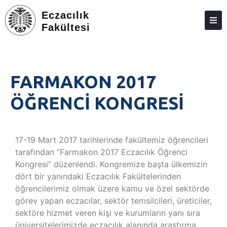
Eczacılık
Fakültesi
DEKANLIK
BÖLÜMLER
FARMAKON 2017
EĞITIM
ÖĞRENCİ KONGRESİ
ARAŞTIRMA
TOPLUMA KATKI
17-19 Mart 2017 tarihlerinde fakültemiz öğrencileri
ETKINLIKLER
tarafından “Farmakon 2017 Eczacılık Öğrenci
Kongresi” düzenlendi. Kongremize başta ülkemizin
ÖDÜLLER
dört bir yanındaki Eczacılık Fakültelerinden
ECZACILIK FAKÜLTESI ANKETLERI
öğrencilerimiz olmak üzere kamu ve özel sektörde
görev yapan eczacılar, sektör temsilcileri, üreticiler,
İLETIŞIM
sektöre hizmet veren kişi ve kurumların yanı sıra
üniversitelerimizde eczacılık alanında araştırma