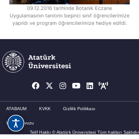
09.12.2016 tarihinde Botanik Eczane
Uygulamasının tanıtımı beşinci sınıf öğrencilerimize
yapıldı ve program öğrencilerimize hediye edildi.
ATABAUM
KVKK
Gizlilik Politikası
Web Kılavuzu
Telif Hakkı © Atatürk Üniversitesi Tüm hakları Saklıdır