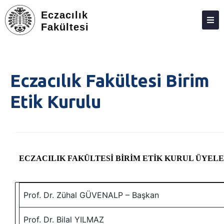
Eczacılık
Fakültesi
DEKANLIK
BÖLÜMLER
Eczacılık Fakültesi Birim
EĞITIM
Etik Kurulu
ARAŞTIRMA
TOPLUMA KATKI
ETKINLIKLER
ECZACILIK FAKÜLTESİ BİRİM ETİK KURUL ÜYELE
ÖDÜLLER
ECZACILIK FAKÜLTESI ANKETLERI
Prof. Dr. Zühal GÜVENALP – Başkan
İLETIŞIM
Prof. Dr. Bilal YILMAZ