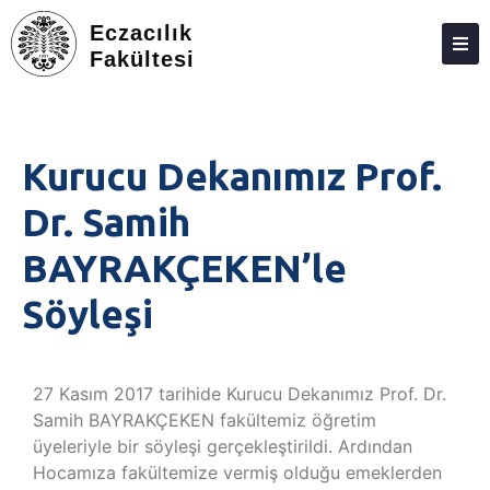
Eczacılık
Fakültesi
DEKANLIK
BÖLÜMLER
Kurucu Dekanımız Prof.
EĞITIM
Dr. Samih
ARAŞTIRMA
BAYRAKÇEKEN’le
TOPLUMA KATKI
Söyleşi
ETKINLIKLER
ÖDÜLLER
27 Kasım 2017 tarihide Kurucu Dekanımız Prof. Dr.
ECZACILIK FAKÜLTESI ANKETLERI
Samih BAYRAKÇEKEN fakültemiz öğretim
üyeleriyle bir söyleşi gerçekleştirildi. Ardından
İLETIŞIM
Hocamıza fakültemize vermiş olduğu emeklerden