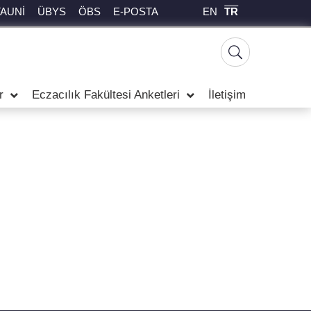
EN
TR
TAUNİ
ÜBYS
ÖBS
E-POSTA
r
Eczacılık Fakültesi Anketleri
İletişim