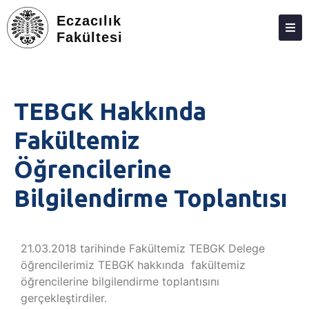
Eczacılık
Fakültesi
DEKANLIK
BÖLÜMLER
TEBGK Hakkında
EĞITIM
Fakültemiz
ARAŞTIRMA
Öğrencilerine
TOPLUMA KATKI
Bilgilendirme Toplantısı
ETKINLIKLER
ÖDÜLLER
21.03.2018 tarihinde Fakültemiz TEBGK Delege
ECZACILIK FAKÜLTESI ANKETLERI
öğrencilerimiz TEBGK hakkında fakültemiz
öğrencilerine bilgilendirme toplantısını
İLETIŞIM
gerçekleştirdiler.