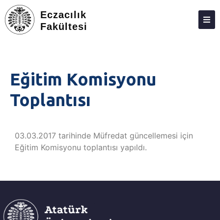
Eczacılık
Fakültesi
DEKANLIK
BÖLÜMLER
Eğitim Komisyonu
EĞITIM
Toplantısı
ARAŞTIRMA
TOPLUMA KATKI
03.03.2017 tarihinde Müfredat güncellemesi için
ETKINLIKLER
Eğitim Komisyonu toplantısı yapıldı.
ÖDÜLLER
ECZACILIK FAKÜLTESI ANKETLERI
İLETIŞIM