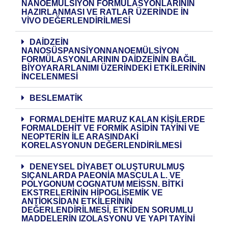
NANOEMÜLSIYON FORMÜLASYONLARININ
HAZIRLANMASI VE RATLAR ÜZERINDE İN
VIVO DEĞERLENDIRILMESI
DAIDZEIN
NANOSÜSPANSIYONNANOEMÜLSIYON
FORMÜLASYONLARININ DAIDZEININ BAĞIL
BIYOYARARLANIMI ÜZERINDEKI ETKILERININ
INCELENMESI
BESLEMATIK
FORMALDEHITE MARUZ KALAN KIŞILERDE
FORMALDEHIT VE FORMIK ASIDIN TAYINI VE
NEOPTERIN ILE ARASINDAKI
KORELASYONUN DEĞERLENDIRILMESI
DENEYSEL DIYABET OLUŞTURULMUŞ
SIÇANLARDA PAEONIA MASCULA L. VE
POLYGONUM COGNATUM MEISSN. BITKI
EKSTRELERININ HIPOGLISEMIK VE
ANTIOKSIDAN ETKILERININ
DEĞERLENDIRILMESI, ETKIDEN SORUMLU
MADDELERIN IZOLASYONU VE YAPI TAYINI