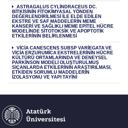
ASTRAGALUS CYLINDRACEUS DC.
BITKISININ FITOKIMYASAL YÖNDEN
DEĞERLENDIRILMESI ILE ELDE EDILEN
EKSTRE VE SAF MADDELERIN MEME
KANSERI VE SAĞLIKLI MEME EPITEL HÜCRE
MODELINDE SITOTOKSIK VE APOPTOTIK
ETKILERININ BELIRLENMESI
VICIA CANESCENS SUBSP VARIEGATA VE
VICIA ERZURUMICA EKSTRELERININ HÜCRE
KÜLTÜRÜ ORTAMLARINDA VE DENEYSEL
PARKINSON MODELI OLUŞTURULMUŞ
SIÇANLARDA ETKILERININ ARAŞTIRILMASI,
ETKIDEN SORUMLU MADDELERIN
IZOLASYONU VE YAPI TAYINI