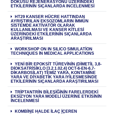
DOKUSU REJENERASYONU ÜZERİNDEKİ
ETKİLERİNİN SIÇANLARDA INCELENMESİ
HT29 KANSER HÜCRE HATTINDAN
AYRIŞTIRILAN EKSOZOMLARIN İMMÜN
SİSTEMDE AKTİVATÖR OLARAK
KULLANILMASI VE KANSER KİTLESİ
ÜZERİNDEKİ ETKİLERİNİN SIÇANLARDA
ARAŞTIRILMASI
WORKSHOP ON IN SILICO SIMULATİON
TECHNIQUES İN MEDICAL APPLICATIONS
YENİ BİR EPOKSİT TÜREVİNİN (DİMETİL 3,8-
DİOKSATRİSİKLO [3.2.1.02,4] OCT-6-EN-6,7-
DİKARBOSİLAT) TEMİZ YARA, KONTAMİNE
YARA VE DİYABETİK YARA IYİLESMESİNDE
ETKİLERİNİN SIÇANLARDA ARAŞTIRILMASI
TRIPTANTRIN BILEŞIĞININ FARELERDEKI
EKSIZYON YARA MODELI ÜZERINE ETKISININ
İNCELENMESI
KOMBINE HALDE İLAÇ İÇEREN