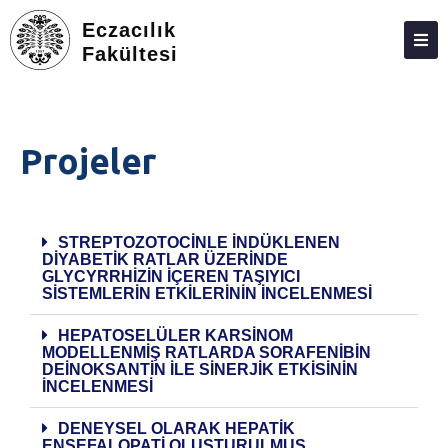
Eczacılık
Fakültesi
DEKANLIK
BÖLÜMLER
Projeler
EĞITIM
ARAŞTIRMA
STREPTOZOTOCINLE INDÜKLENEN
TOPLUMA KATKI
DIYABETIK RATLAR ÜZERINDE
GLYCYRRHIZIN IÇEREN TAŞIYICI
ETKINLIKLER
SISTEMLERIN ETKILERININ INCELENMESI
ÖDÜLLER
HEPATOSELÜLER KARSİNOM
MODELLENMİŞ RATLARDA SORAFENİBİN
ECZACILIK FAKÜLTESI ANKETLERI
DEİNOKSANTİN İLE SİNERJİK ETKİSİNİN
İNCELENMESİ
İLETIŞIM
DENEYSEL OLARAK HEPATİK
ENSEFALOPATİ OLUŞTURULMUŞ