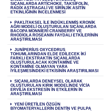
SIÇANLARDA ARTİCHOKE, TAKSİFOLİN,
RADİX ASTRAGALİ VE SİRİNJİK ASİTİN
ETKİNLİĞİNİN İNCELENMESİ
PAKLİTAKSEL İLE İNDÜKLENMİŞ KRONİK
AĞRI MODELİ OLUŞTURULAN SIÇANLARDA
BACOPA MONNİERİ CRANBERRY VE
RHODİOLA ROSEANIN FAYDALI ETKİLERİNİN
ARAŞTIRILMASI
JUNİPERİUS OXYCEDRUS
TOHUMLARINDAN ELDE EDİLECEK İKİ
FARKLI EKSTRAKTIN SIÇANLARDA
OLUŞTURULACAK KONTAMİNE VE
KONTAMİNE OLMAYAN YARA
İYİLEŞMESİNDEKİ ETKİSİNİN ARAŞTIRILMASI
SIÇANLARDA DENEYSEL OLARAK
OLUŞTURULAN KIRIK MODELİNDE VİCİA
ERVİLİA EKSTRESİN İN ETKİLERİN İN
ARAŞTIRILMASI
YENİ ÜRETİLEN ÖZGÜN
BİYOMATERYALLERİN DENTİN VE PULPA