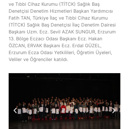
ve Tıbbi Cihaz Kurumu (TİTCK) Sağlık Baş
Denetçisi Denetim Hizmetleri Başkan Yardımcısı
Fatih TAN, Türkiye İlaç ve Tıbbi Cihaz Kurumu
(TİTCK) Sağlık Baş Denetçisi İlaç Denetim Dairesi
Başkanı Uzm. Ecz. Sevil AZAK SUNGUR, Erzurum
13. Bölge Eczacı Odası Başkanı Ecz. Hakan
ÖZCAN, ERVAK Başkanı Ecz. Erdal GÜZEL,
Erzurum Ecza Odası Yetkilileri, Öğretim Üyeleri,
Veliler ve Öğrenciler katıldı.