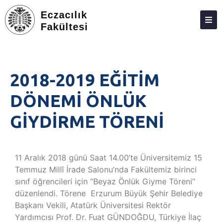
Eczacılık
Fakültesi
DEKANLIK
BÖLÜMLER
2018-2019 EĞİTİM
EĞITIM
DÖNEMİ ÖNLÜK
ARAŞTIRMA
GİYDİRME TÖRENİ
TOPLUMA KATKI
ETKINLIKLER
11 Aralık 2018 günü Saat 14.00’te Üniversitemiz 15
ÖDÜLLER
Temmuz Millî İrade Salonu’nda Fakültemiz birinci
sınıf öğrencileri için “Beyaz Önlük Giyme Töreni”
ECZACILIK FAKÜLTESI ANKETLERI
düzenlendi. Törene Erzurum Büyük Şehir Belediye
İLETIŞIM
Başkanı Vekili, Atatürk Üniversitesi Rektör
Yardımcısı Prof. Dr. Fuat GÜNDOĞDU, Türkiye İlaç