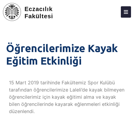
Eczacılık
Fakültesi
DEKANLIK
BÖLÜMLER
Öğrencilerimize Kayak
EĞITIM
Eğitim Etkinliği
ARAŞTIRMA
TOPLUMA KATKI
15 Mart 2019 tarihinde Fakültemiz Spor Kulübü
ETKINLIKLER
tarafından öğrencilerimize Laleli’de kayak bilmeyen
öğrencilerimiz için kayak eğitimi alma ve kayak
ÖDÜLLER
bilen öğrencilerinde kayarak eğlenmeleri etkinliği
ECZACILIK FAKÜLTESI ANKETLERI
düzenlendi.
İLETIŞIM