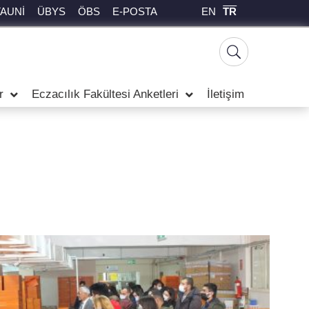
EN
TR
TAUNİ
ÜBYS
ÖBS
E-POSTA
r
Eczacılık Fakültesi Anketleri
İletişim