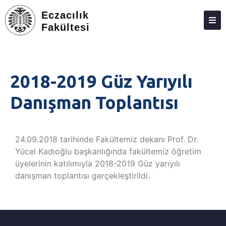
Eczacılık
Fakültesi
DEKANLIK
BÖLÜMLER
2018-2019 Güz Yarıyılı
EĞITIM
Danışman Toplantısı
ARAŞTIRMA
TOPLUMA KATKI
24.09.2018 tarihinde Fakültemiz dekanı Prof. Dr.
ETKINLIKLER
Yücel Kadıoğlu başkanlığında fakültemiz öğretim
üyelerinin katılımıyla 2018-2019 Güz yarıyılı
ÖDÜLLER
danışman toplantısı gerçekleştirildi.
ECZACILIK FAKÜLTESI ANKETLERI
İLETIŞIM