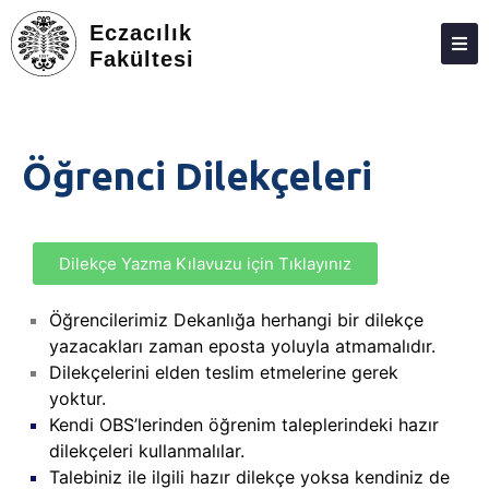
Eczacılık
Fakültesi
DEKANLIK
BÖLÜMLER
Öğrenci Dilekçeleri
EĞITIM
ARAŞTIRMA
Dilekçe Yazma Kılavuzu için Tıklayınız
TOPLUMA KATKI
ETKINLIKLER
Öğrencilerimiz Dekanlığa herhangi bir dilekçe
yazacakları zaman eposta yoluyla atmamalıdır.
ÖDÜLLER
Dilekçelerini elden teslim etmelerine gerek
yoktur.
ECZACILIK FAKÜLTESI ANKETLERI
Kendi OBS’lerinden öğrenim taleplerindeki hazır
İLETIŞIM
dilekçeleri kullanmalılar.
Talebiniz ile ilgili hazır dilekçe yoksa kendiniz de