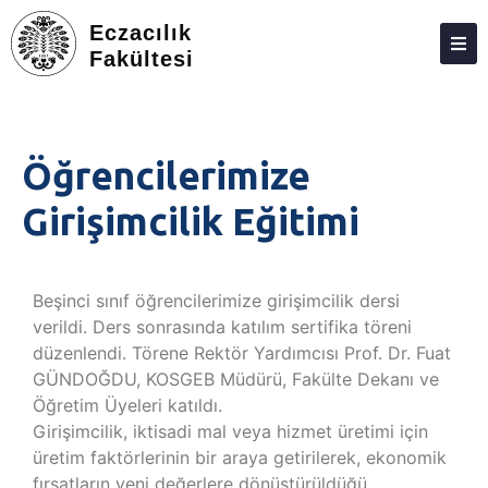
Eczacılık
Fakültesi
DEKANLIK
BÖLÜMLER
Öğrencilerimize
EĞITIM
Girişimcilik Eğitimi
ARAŞTIRMA
TOPLUMA KATKI
Beşinci sınıf öğrencilerimize girişimcilik dersi
ETKINLIKLER
verildi. Ders sonrasında katılım sertifika töreni
düzenlendi. Törene Rektör Yardımcısı Prof. Dr. Fuat
ÖDÜLLER
GÜNDOĞDU, KOSGEB Müdürü, Fakülte Dekanı ve
ECZACILIK FAKÜLTESI ANKETLERI
Öğretim Üyeleri katıldı.
Girişimcilik, iktisadi mal veya hizmet üretimi için
İLETIŞIM
üretim faktörlerinin bir araya getirilerek, ekonomik
fırsatların yeni değerlere dönüştürüldüğü