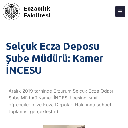
Eczacılık
Fakültesi
DEKANLIK
BÖLÜMLER
Selçuk Ecza Deposu
EĞITIM
Şube Müdürü: Kamer
ARAŞTIRMA
İNCESU
TOPLUMA KATKI
ETKINLIKLER
Aralık 2019 tarhinde Erzurum Selçuk Ecza Odası
ÖDÜLLER
Şube Müdürü Kamer İNCESU beşinci sınıf
öğrencilerimize Ecza Depoları Hakkında sohbet
ECZACILIK FAKÜLTESI ANKETLERI
toplantısı gerçekleştirdi.
İLETIŞIM