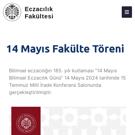
Eczacılık
Fakültesi
DEKANLIK
BÖLÜMLER
14 Mayıs Fakülte Töreni
EĞITIM
ARAŞTIRMA
Bilimsel eczacılığın
185. yılı kutlaması ”
14 Mayıs
TOPLUMA KATKI
Bilimsel Eczacılık Günü”
1
4 Mayıs 2024 tarihinde
15
Temmuz Milli İrade Konferans Salonunda
ETKINLIKLER
gerçekleştirilmiştir.
ÖDÜLLER
ECZACILIK FAKÜLTESI ANKETLERI
İLETIŞIM