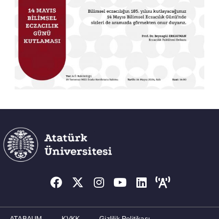
ATABAUM
KVKK
Gizlilik Politikası