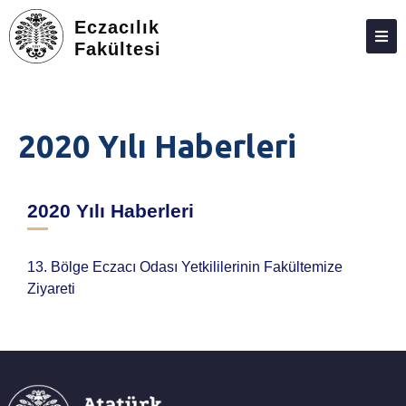
Eczacılık
Fakültesi
DEKANLIK
BÖLÜMLER
2020 Yılı Haberleri
EĞITIM
ARAŞTIRMA
2020 Yılı Haberleri
TOPLUMA KATKI
ETKINLIKLER
13. Bölge Eczacı Odası Yetkililerinin Fakültemize
Ziyareti
ÖDÜLLER
ECZACILIK FAKÜLTESI ANKETLERI
İLETIŞIM