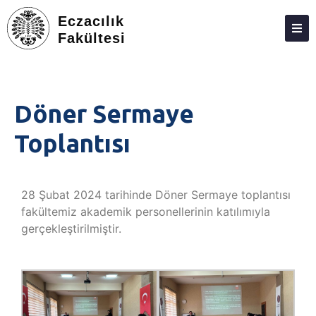
Eczacılık
Fakültesi
DEKANLIK
BÖLÜMLER
Döner Sermaye
EĞITIM
Toplantısı
ARAŞTIRMA
TOPLUMA KATKI
28 Şubat 2024 tarihinde Döner Sermaye toplantısı
ETKINLIKLER
fakültemiz akademik personellerinin katılımıyla
gerçekleştirilmiştir.
ÖDÜLLER
ECZACILIK FAKÜLTESI ANKETLERI
İLETIŞIM