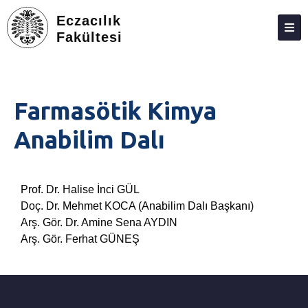
Eczacılık
Fakültesi
DEKANLIK
BÖLÜMLER
Farmasötik Kimya
EĞITIM
Anabilim Dalı
ARAŞTIRMA
TOPLUMA KATKI
Prof. Dr. Halise İnci GÜL
ETKINLIKLER
Doç. Dr. Mehmet KOCA (Anabilim Dalı Başkanı)
Arş. Gör. Dr. Amine Sena AYDIN
ÖDÜLLER
Arş. Gör. Ferhat GÜNEŞ
ECZACILIK FAKÜLTESI ANKETLERI
İLETIŞIM