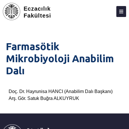
Eczacılık
Fakültesi
DEKANLIK
BÖLÜMLER
Farmasötik
EĞITIM
Mikrobiyoloji Anabilim
ARAŞTIRMA
Dalı
TOPLUMA KATKI
ETKINLIKLER
Doç. Dr. Hayrunisa HANCI (Anabilim Dalı Başkanı)
ÖDÜLLER
Arş. Gör. Satuk Buğra ALKUYRUK
ECZACILIK FAKÜLTESI ANKETLERI
İLETIŞIM