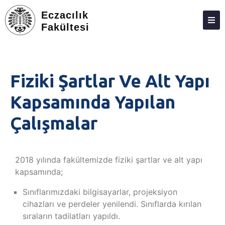
Eczacılık
Fakültesi
DEKANLIK
BÖLÜMLER
Fiziki Şartlar Ve Alt Yapı
EĞITIM
Kapsamında Yapılan
ARAŞTIRMA
Çalışmalar
TOPLUMA KATKI
ETKINLIKLER
2018 yılında fakültemizde fiziki şartlar ve alt yapı
ÖDÜLLER
kapsamında;
ECZACILIK FAKÜLTESI ANKETLERI
Sınıflarımızdaki bilgisayarlar, projeksiyon
cihazları ve perdeler yenilendi. Sınıflarda kırılan
İLETIŞIM
sıraların tadilatları yapıldı.