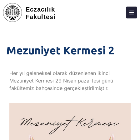
Eczacılık
Fakültesi
DEKANLIK
BÖLÜMLER
Mezuniyet Kermesi 2
EĞITIM
ARAŞTIRMA
Her yıl geleneksel olarak düzenlenen ikinci
TOPLUMA KATKI
Mezuniyet Kermesi 29 Nisan pazartesi günü
fakültemiz bahçesinde gerçekleştirilmiştir.
ETKINLIKLER
ÖDÜLLER
ECZACILIK FAKÜLTESI ANKETLERI
İLETIŞIM